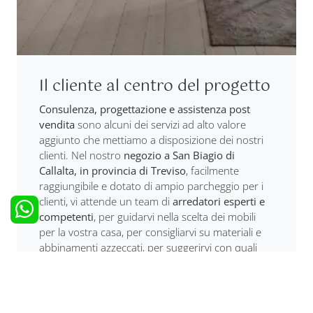
Il cliente al centro del progetto
Consulenza, progettazione e assistenza post
vendita
sono alcuni dei servizi ad alto valore
aggiunto che mettiamo a disposizione dei nostri
clienti. Nel nostro
negozio a San Biagio di
Callalta, in provincia di Treviso
, facilmente
raggiungibile e dotato di ampio parcheggio per i
clienti, vi attende un team di
arredatori esperti e
competenti
, per guidarvi nella scelta dei mobili
per la vostra casa, per consigliarvi su materiali e
abbinamenti azzeccati, per suggerirvi con quali
complementi e oggettistica
personalizzare al
meglio ogni ambiente
in modo che rifletta
appieno la vostra personalità. Potrai richiederci la
nostra consulenza e
affidarci il progetto della tua