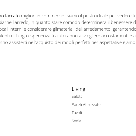
no laccato
migliori in commercio: siamo il posto ideale per vedere tre
arne l'arredo, in quanto stare comodo determinerà il benessere della
ali interni e considerare glimateriali dell'arredamento, garantendoti
sulenti di lunga esperienza ti aiuteranno a scegliere accostamenti e 
anno assisterti nell’acquisto dei mobili perfetti per aspettative glam
Living
Salotti
Pareti Attrezzate
Tavoli
Sedie