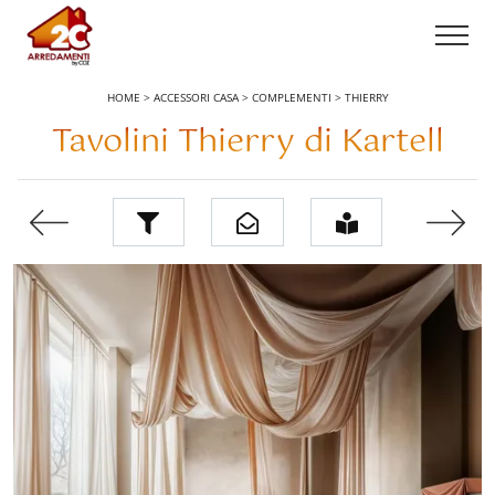
HOME
>
ACCESSORI CASA
>
COMPLEMENTI
>
THIERRY
Tavolini Thierry di Kartell