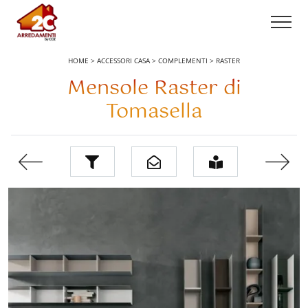
HOME
>
ACCESSORI CASA
>
COMPLEMENTI
>
RASTER
Mensole Raster di
Tomasella