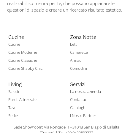
realizzabili su misura per te, che possano appianare le
questioni di spazio e creare un ricercato risultato estetico.
Cucine
Zona Notte
Cucine
Letti
Cucine Moderne
Camerette
Cucine Classiche
Armadi
Cucine Shabby Chic
Comodini
Living
Servizi
Salotti
La nostra azienda
Pareti Attrezzate
Contattaci
Tavoli
Cataloghi
Sedie
I Nostri Partner
Sede Showroom: Via Roncade, 1 - 31048 San Biagio di Callalta
(Treviso)
|
Tel. +39 0422892323