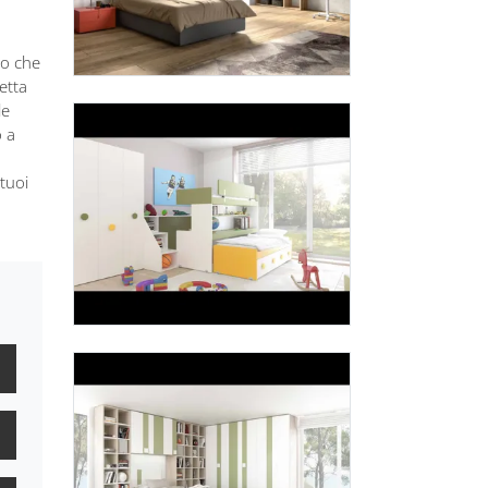
co che
etta
le
o a
tuoi