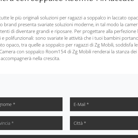
tte le più originali soluzioni per ragazzi a soppalco in laccato opa
 brand presenta svariate soluzioni moderne, in tal modo la camer
ntenti di diventare grandi e riposare. Per progettare alla perfezione 
 e polifunzionali: sono svariate le attività che i tuoi bambini portan
ato opaco, tra quelle a soppalco per ragazzi di Zg Mobili, soddisfa le
n la Camera con soppalco Room154 di Zg Mobili renderai la stanza dei 
li accompagnerà nella crescita.