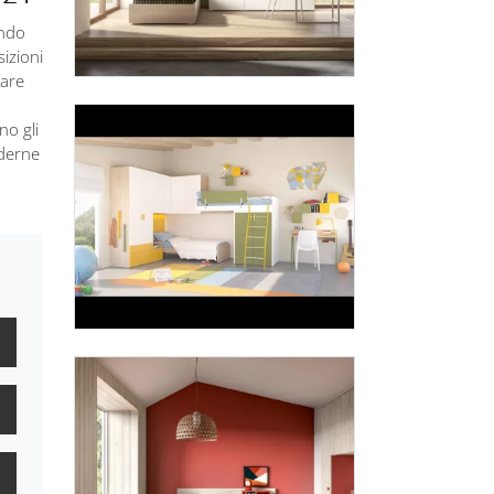
endo
sizioni
care
no gli
oderne