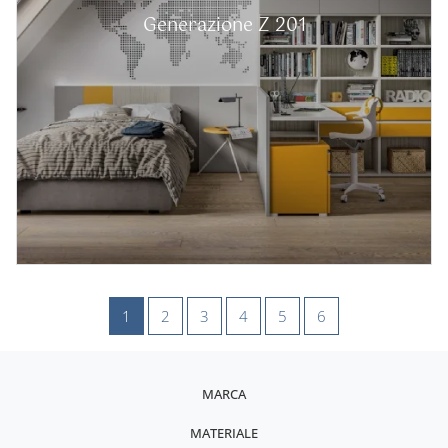
Generazione Z 201
1
2
3
4
5
6
MARCA
MATERIALE