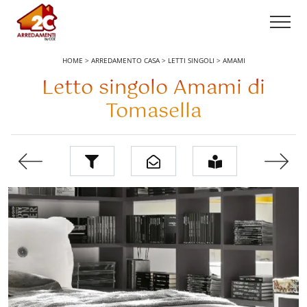
HOME
>
ARREDAMENTO CASA
>
LETTI SINGOLI
>
AMAMI
Letto singolo Amami di
Tomasella