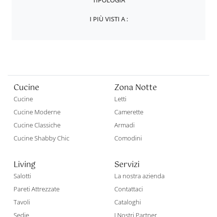
TIPOLOGIA
I PIÙ VISTI A :
Cucine
Zona Notte
Cucine
Letti
Cucine Moderne
Camerette
Cucine Classiche
Armadi
Cucine Shabby Chic
Comodini
Living
Servizi
Salotti
La nostra azienda
Pareti Attrezzate
Contattaci
Tavoli
Cataloghi
Sedie
I Nostri Partner