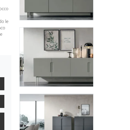
tocco
do le
aco
ne