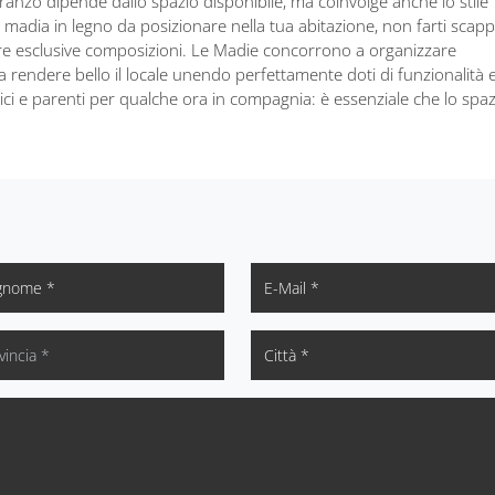
 pranzo dipende dallo spazio disponibile, ma coinvolge anche lo stile
 madia in legno da posizionare nella tua abitazione, non farti scapp
stre esclusive composizioni. Le Madie concorrono a organizzare
 a rendere bello il locale unendo perfettamente doti di funzionalità e 
ci e parenti per qualche ora in compagnia: è essenziale che lo spaz