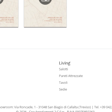
Living
Salotti
Pareti Attrezzate
Tavoli
Sedie
owroom: Via Roncade, 1 - 31048 San Biagio di Callalta (Treviso)
|
Tel. +39 04
© 2026 - Coz Arredamenti 2 C Sas - P.IVA 00075850263 -