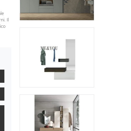
ale
i. Il
ico