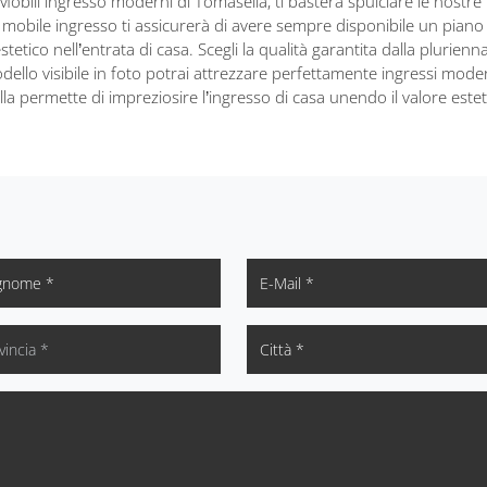
 Mobili ingresso moderni di Tomasella, ti basterà spulciare le nostre
mobile ingresso ti assicurerà di avere sempre disponibile un piano
etico nell’entrata di casa. Scegli la qualità garantita dalla plurienn
dello visibile in foto potrai attrezzare perfettamente ingressi modern
a permette di impreziosire l’ingresso di casa unendo il valore estet