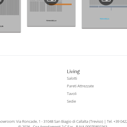
Living
Salotti
Pareti Attrezzate
Tavoli
Sedie
owroom: Via Roncade, 1 - 31048 San Biagio di Callalta (Treviso)
|
Tel. +39 04
© 2026 - Coz Arredamenti 2 C Sas - P.IVA 00075850263 -