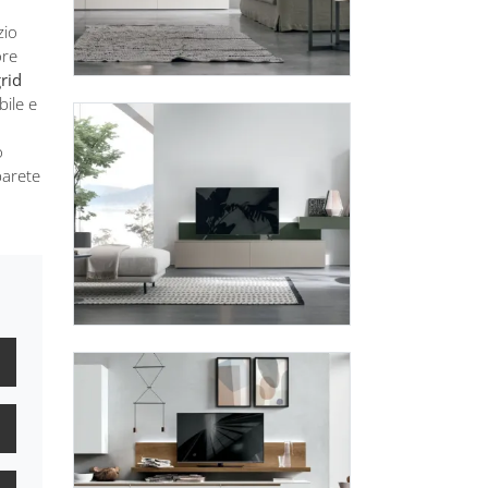
zio
ore
rid
bile e
o
parete