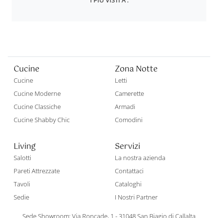
I PIÙ VISTI A :
Cucine
Zona Notte
Cucine
Letti
Cucine Moderne
Camerette
Cucine Classiche
Armadi
Cucine Shabby Chic
Comodini
Living
Servizi
Salotti
La nostra azienda
Pareti Attrezzate
Contattaci
Tavoli
Cataloghi
Sedie
I Nostri Partner
Sede Showroom: Via Roncade, 1 - 31048 San Biagio di Callalta