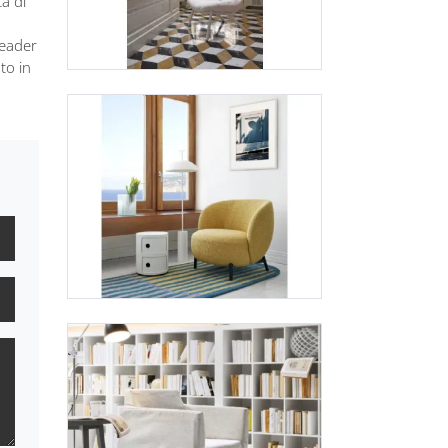
tà di
leader
to in