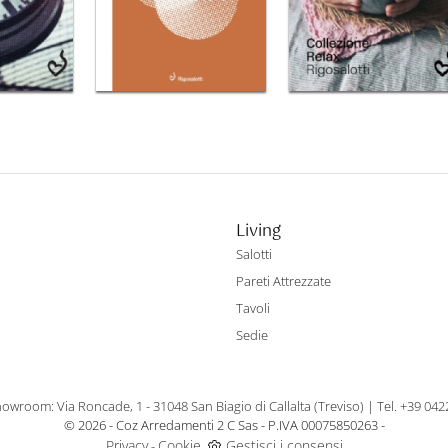
Living
Salotti
Pareti Attrezzate
Tavoli
Sedie
owroom: Via Roncade, 1 - 31048 San Biagio di Callalta (Treviso)
|
Tel. +39 04
© 2026 - Coz Arredamenti 2 C Sas - P.IVA 00075850263 -
Privacy
Cookie
Gestisci i consensi
-