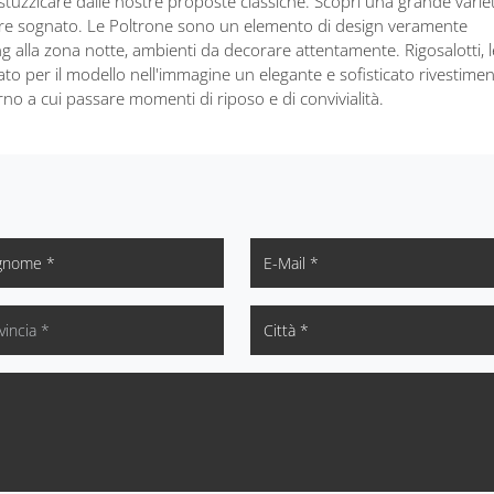
i stuzzicare dalle nostre proposte classiche. Scopri una grande varie
empre sognato. Le Poltrone sono un elemento di design veramente
ing alla zona notte, ambienti da decorare attentamente. Rigosalotti, 
ato per il modello nell'immagine un elegante e sofisticato rivestimen
rno a cui passare momenti di riposo e di convivialità.