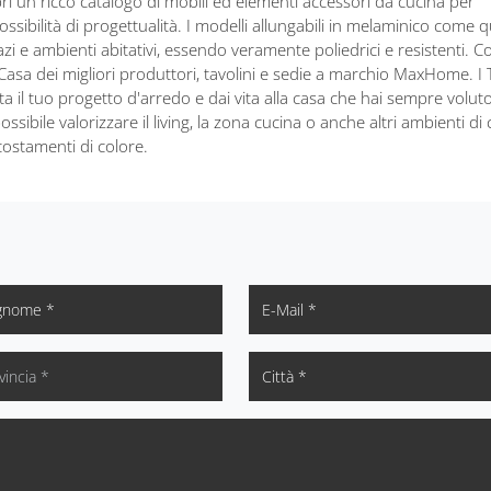
pri un ricco catalogo di mobili ed elementi accessori da cucina per
ssibilità di progettualità. I modelli allungabili in melaminico come q
azi e ambienti abitativi, essendo veramente poliedrici e resistenti. C
Casa dei migliori produttori, tavolini e sedie a marchio MaxHome. I 
a il tuo progetto d'arredo e dai vita alla casa che hai sempre voluto
ssibile valorizzare il living, la zona cucina o anche altri ambienti di 
ccostamenti di colore.