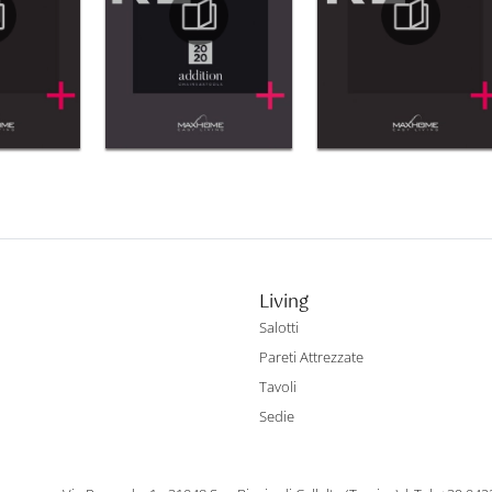
Living
Salotti
Pareti Attrezzate
Tavoli
Sedie