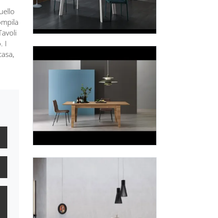
uello
ompila
Tavoli
. I
casa,