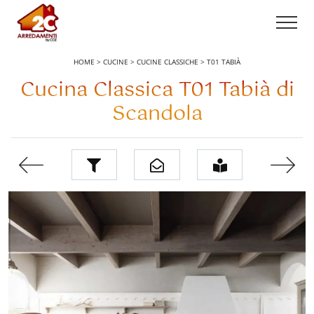
HOME
>
CUCINE
>
CUCINE CLASSICHE
>
T01 TABIÀ
Cucina Classica T01 Tabià di
Scandola