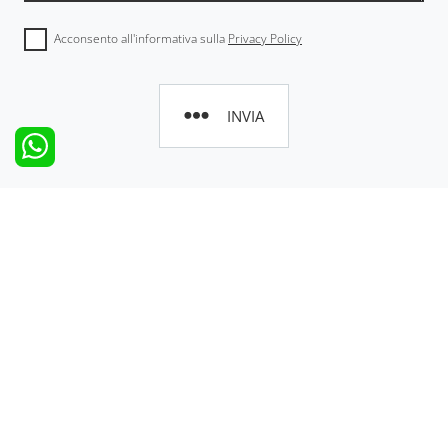
Acconsento all'informativa sulla
Privacy Policy
INVIA
Cucine
Zona Notte
Cucine
Letti
Cucine Moderne
Camerette
Cucine Classiche
Armadi
Cucine Shabby Chic
Comodini
Living
Servizi
Salotti
La nostra azienda
Pareti Attrezzate
Contattaci