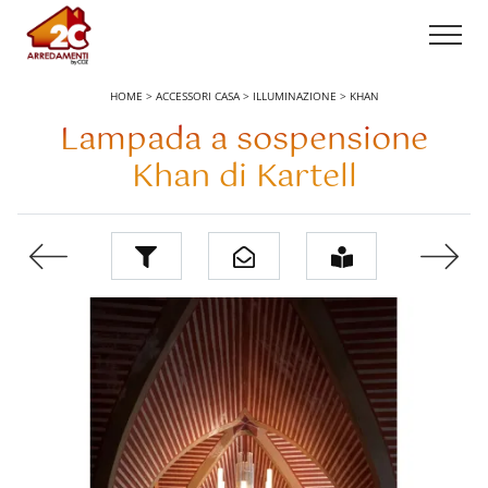
HOME
>
ACCESSORI CASA
>
ILLUMINAZIONE
>
KHAN
Lampada a sospensione
Khan di Kartell