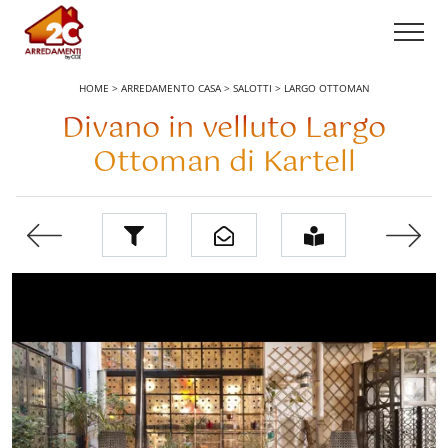
HOME
>
ARREDAMENTO CASA
>
SALOTTI
>
LARGO OTTOMAN
Divano in velluto Largo
Ottoman di Kartell