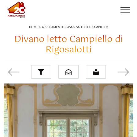
HOME
>
ARREDAMENTO CASA
>
SALOTTI
>
CAMPIELLO
Divano letto Campiello di
Rigosalotti