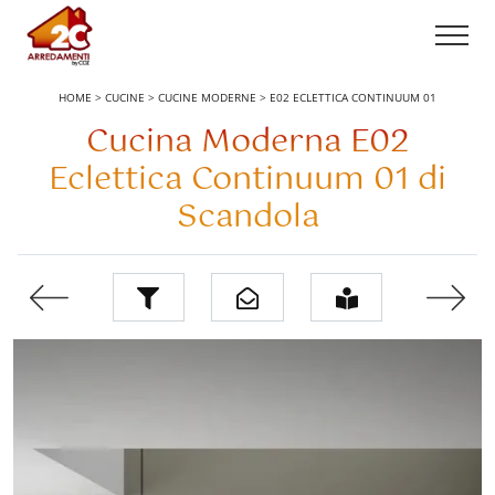
HOME
>
CUCINE
>
CUCINE MODERNE
>
E02 ECLETTICA CONTINUUM 01
Cucina Moderna E02
Eclettica Continuum 01 di
Scandola