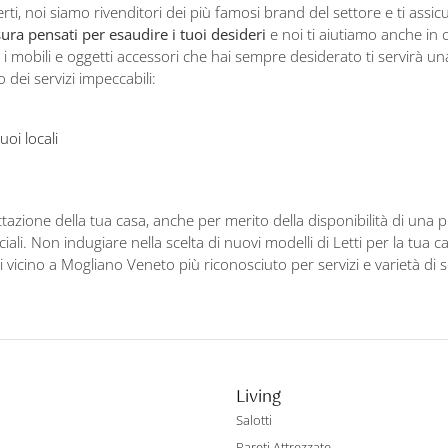
lgerti, noi siamo rivenditori dei più famosi brand del settore e ti a
ura pensati per esaudire i tuoi desideri
e noi ti aiutiamo anche in c
i mobili e oggetti accessori che hai sempre desiderato ti servirà un
dei servizi impeccabili:
uoi locali
azione della tua casa, anche per merito della disponibilità di una pl
iali. Non indugiare nella scelta di nuovi modelli di Letti per la tua c
icino a Mogliano Veneto più riconosciuto per servizi e varietà di s
Living
Salotti
Pareti Attrezzate