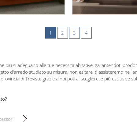
1
2
3
4
e più si adeguano alle tue necessità abitative, garantendoti prodotti
tto d'arredo studiato su misura, non esitare, ti assisteremo nell'
rovincia di Treviso: grazie a noi potrai scegliere le più esclusive sol
eto?
cessori