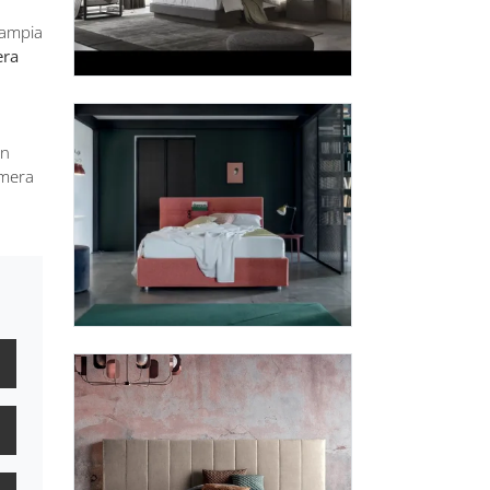
n’ampia
era
un
amera