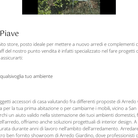
 Piave
fornito store, posto ideale per mettere a nuovo arredi e complementi
ff del nostro punto vendita è infatti specializzato nel fare progetti o
assicurarti:
 qualsivoglia tuo ambiente
ggetti accessori di casa valutando fra differenti proposte di Arredo G
 per la tua prima abitazione o per cambiarne i mobili, vicino a San
i un aiuto valido nella sistemazione dei tuoi ambienti domestici, f
l'arredo, offriamo anche soluzioni progettuali di interior design. A c
turata durante anni di lavoro nell'ambito dell'arredamento. Arredar
tro ben fornito showroom di Arredo Giardino, dove professionisti qual